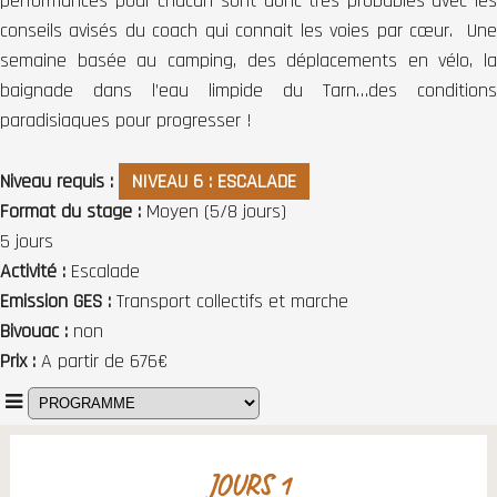
performances pour chacun sont donc très probables avec les
conseils avisés du coach qui connait les voies par cœur. Une
semaine basée au camping, des déplacements en vélo, la
baignade dans l’eau limpide du Tarn…des conditions
paradisiaques pour progresser !
Niveau requis
NIVEAU 6 : ESCALADE
Format du stage
Moyen (5/8 jours)
5 jours
Activité
Escalade
Emission GES
Transport collectifs et marche
Bivouac
non
Prix
A partir de 676€
JOURS 1