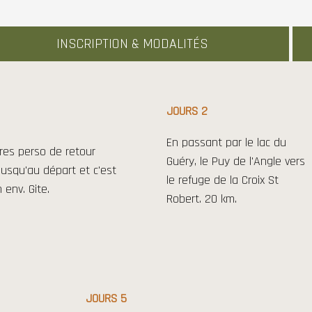
INSCRIPTION & MODALITÉS
JOURS 2
En passant par le lac du
ires perso de retour
Guéry, le Puy de l'Angle vers
jusqu'au départ et c'est
le refuge de la Croix St
 env. Gite.
Robert. 20 km.
JOURS 5