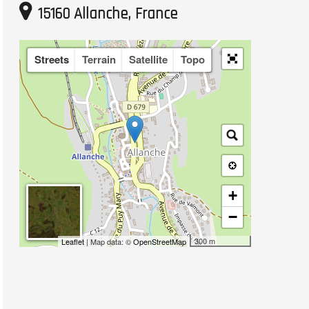
15160 Allanche, France
Streets
Terrain
Satellite
Topo
+
−
300 m
Leaflet
| Map data: ©
OpenStreetMap