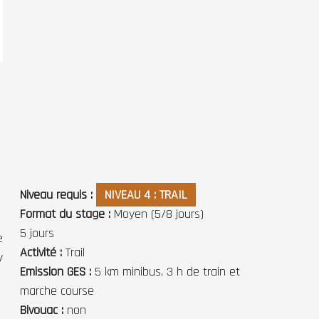
Niveau requis
NIVEAU 4 : TRAIL
Format du stage
Moyen (5/8 jours)
5 jours
e
Activité
Trail
y
Emission GES
5 km minibus, 3 h de train et
marche course
Bivouac
non