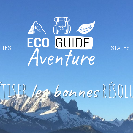
VITÉS
STAGES
tiser
résol
les bonnes