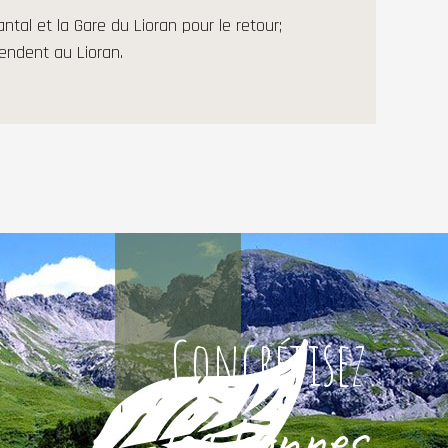
ntal et la Gare du Lioran pour le retour;
ttendent au Lioran.
Concrétisez
les bonnes