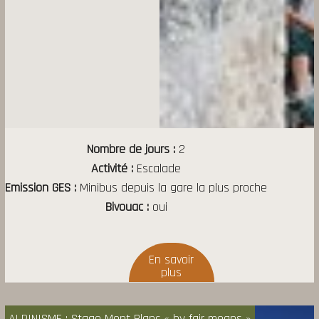
Nombre de jours
2
Activité
Escalade
Emission GES
Minibus depuis la gare la plus proche
Bivouac
oui
ALPINISME : Stage Mont Blanc « by fair means »