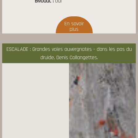
Bivouac
oui
ESCALADE : Grandes voies auvergnates - dans les pas du
druide, Denis Collangettes.