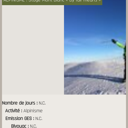
Nombre de jours
N.C.
Activité
Alpinisme
Emission GES
N.C.
Bivouac
N.C.